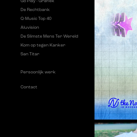
Go Play - Grafiek
De Rechtbank
Q-Music Top 40
Aluvision
De Slimste Mens Ter Wereld
Kom op tegen Kanker
San Titar
Persoonlijk werk
Contact