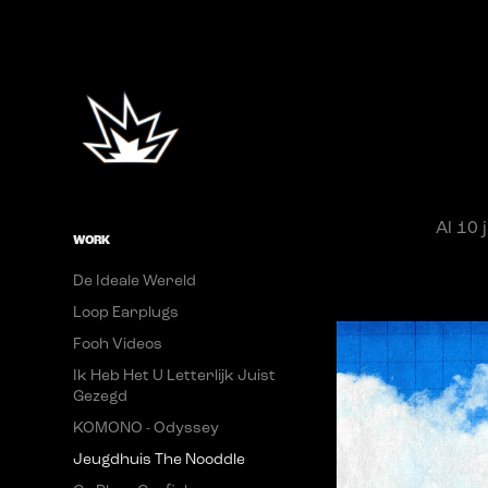
Al 10 
WORK
De Ideale Wereld
Loop Earplugs
Fooh Videos
Ik Heb Het U Letterlijk Juist
Gezegd
KOMONO - Odyssey
Jeugdhuis The Nooddle