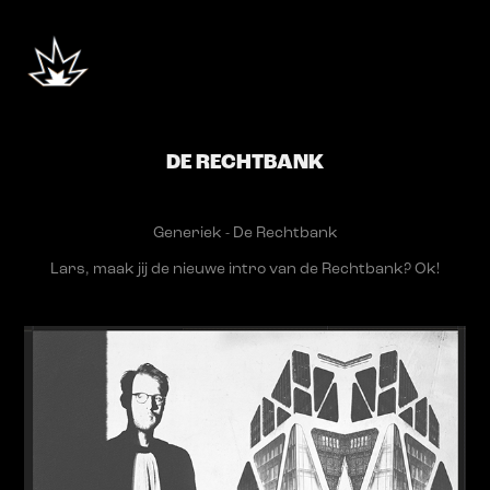
DE RECHTBANK
Generiek - De Rechtbank
Lars, maak jij de nieuwe intro van de Rechtbank? Ok!