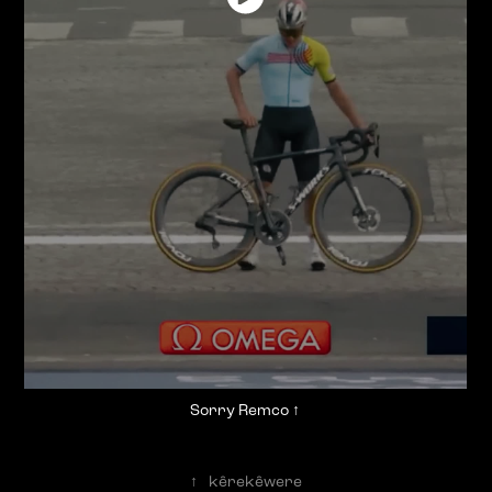
Sorry Remco
↑
↑
kêrekêwere