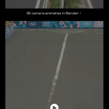
3D camera animaties in Blender
↑